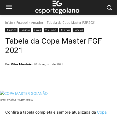
Início
Futebol
Amador
Tabela da Copa Master FGF 2021
Amador
Goiânia
Goiás
Vila Nova
Atlético
Tabelas
Tabela da Copa Master FGF
2021
Por
Vitor Monteiro
20 de agosto de 2021
Facebook
Twitter
Pinterest
W
Arte: Willian Rommel/EG
Confira a tabela completa e sempre atualizada da
Copa