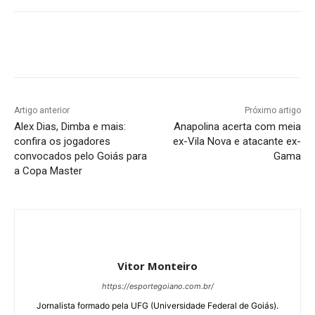
Facebook
Twitter
Pinterest
W
Artigo anterior
Próximo artigo
Alex Dias, Dimba e mais:
Anapolina acerta com meia
confira os jogadores
ex-Vila Nova e atacante ex-
convocados pelo Goiás para
Gama
a Copa Master
Vitor Monteiro
https://esportegoiano.com.br/
Jornalista formado pela UFG (Universidade Federal de Goiás).