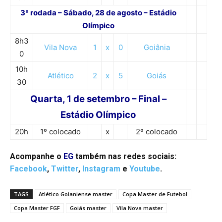
3ª rodada – Sábado, 28 de agosto – Estádio
Olímpico
8h3
Vila Nova
1
x
0
Goiânia
0
10h
Atlético
2
x
5
Goiás
30
Quarta, 1 de setembro – Final –
Estádio Olímpico
20h
1º colocado
x
2º colocado
Acompanhe o
EG
também nas redes sociais:
Facebook
,
Twitter
,
Instagram
e
Youtube
.
TAGS
Atlético Goianiense master
Copa Master de Futebol
Copa Master FGF
Goiás master
Vila Nova master