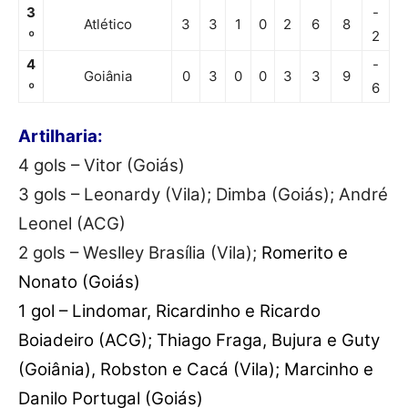
3
-
Atlético
3
3
1
0
2
6
8
º
2
4
-
Goiânia
0
3
0
0
3
3
9
º
6
Artilharia:
4 gols – Vitor (Goiás)
3 gols – Leonardy (Vila); Dimba (Goiás); André
Leonel (ACG)
2 gols – Weslley Brasília (Vila);
Romerito e
Nonato (Goiás)
1 gol – Lindomar, Ricardinho e Ricardo
Boiadeiro (ACG); Thiago Fraga, Bujura e Guty
(Goiânia), Robston e Cacá (Vila); Marcinho e
Danilo Portugal (Goiás)