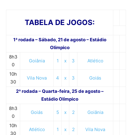
TABELA DE JOGOS:
1ª rodada – Sábado, 21 de agosto – Estádio
Olímpico
8h3
Goiânia
1
x
3
Atlético
0
10h
Vila Nova
4
x
3
Goiás
30
2ª rodada – Quarta-feira, 25 de agosto –
Estádio Olímpico
8h3
Goiás
5
x
2
Goiânia
0
10h
Atlético
1
x
2
Vila Nova
30