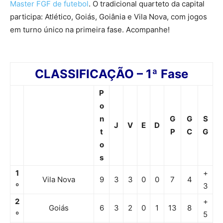
Master FGF de futebol
. O tradicional quarteto da capital
participa: Atlético, Goiás, Goiânia e Vila Nova, com jogos
em turno único na primeira fase. Acompanhe!
CLASSIFICAÇÃO – 1ª Fase
P
o
n
G
G
S
J
V
E
D
t
P
C
G
o
s
1
+
Vila Nova
9
3
3
0
0
7
4
º
3
2
+
Goiás
6
3
2
0
1
13
8
º
5