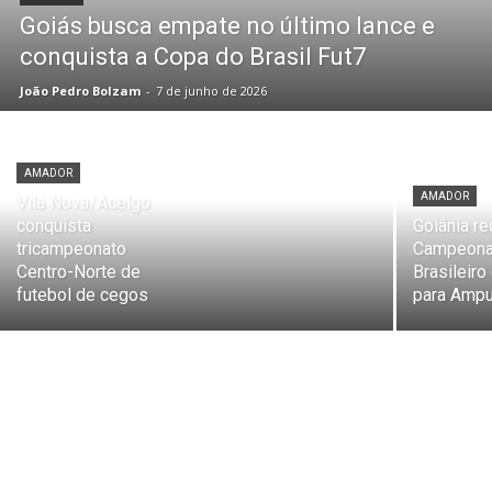
Goiás busca empate no último lance e
conquista a Copa do Brasil Fut7
João Pedro Bolzam
-
7 de junho de 2026
AMADOR
AMADOR
Vila Nova/Acelgo
conquista
Goiânia r
tricampeonato
Campeona
Centro-Norte de
Brasileiro
futebol de cegos
para Amp