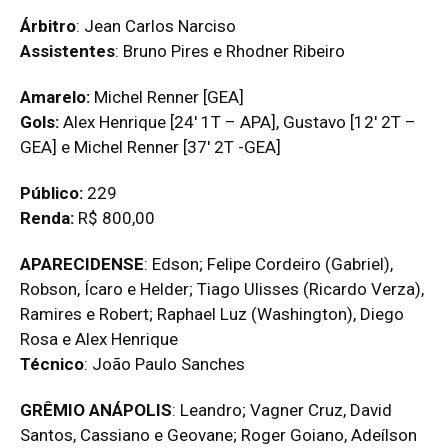
Árbitro
: Jean Carlos Narciso
Assistentes
: Bruno Pires e Rhodner Ribeiro
Amarelo:
Michel Renner [GEA]
Gols:
Alex Henrique [24′ 1T – APA], Gustavo [12′ 2T –
GEA] e Michel Renner [37′ 2T -GEA]
Público:
229
Renda:
R$ 800,00
APARECIDENSE
: Edson; Felipe Cordeiro (Gabriel),
Robson, Ícaro e Helder; Tiago Ulisses (Ricardo Verza),
Ramires e Robert; Raphael Luz (Washington), Diego
Rosa e Alex Henrique
Técnico
: João Paulo Sanches
GRÊMIO ANÁPOLIS
: Leandro; Vagner Cruz, David
Santos, Cassiano e Geovane; Roger Goiano, Adeílson