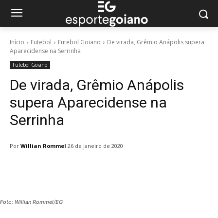
Início
Futebol
Futebol Goiano
De virada, Grêmio Anápolis supera
Aparecidense na Serrinha
Futebol Goiano
De virada, Grêmio Anápolis
supera Aparecidense na
Serrinha
Por
Willian Rommel
26 de janeiro de 2020
Facebook
Twitter
Pinterest
W
Foto: Willian Rommel/EG