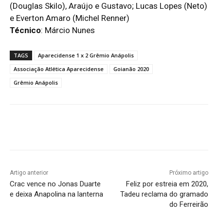
(Douglas Skilo), Araújo e Gustavo; Lucas Lopes (Neto)
e Everton Amaro (Michel Renner)
Técnico
: Márcio Nunes
TAGS
Aparecidense 1 x 2 Grêmio Anápolis
Associação Atlética Aparecidense
Goianão 2020
Grêmio Anápolis
Facebook
Twitter
Pinterest
W
Artigo anterior
Próximo artigo
Crac vence no Jonas Duarte
Feliz por estreia em 2020,
e deixa Anapolina na lanterna
Tadeu reclama do gramado
do Ferreirão