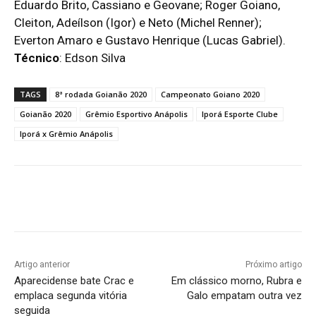
Eduardo Brito, Cassiano e Geovane; Roger Goiano,
Cleiton, Adeílson (Igor) e Neto (Michel Renner);
Everton Amaro e Gustavo Henrique (Lucas Gabriel).
Técnico
: Edson Silva
TAGS
8ª rodada Goianão 2020
Campeonato Goiano 2020
Goianão 2020
Grêmio Esportivo Anápolis
Iporá Esporte Clube
Iporá x Grêmio Anápolis
Facebook
Twitter
Pinterest
W
Artigo anterior
Próximo artigo
Aparecidense bate Crac e
Em clássico morno, Rubra e
emplaca segunda vitória
Galo empatam outra vez
seguida