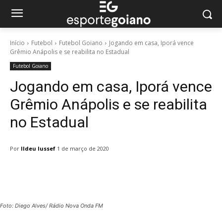
Início
Futebol
Futebol Goiano
Jogando em casa, Iporá vence
Grêmio Anápolis e se reabilita no Estadual
Futebol Goiano
Jogando em casa, Iporá vence
Grêmio Anápolis e se reabilita
no Estadual
Por
Ildeu Iussef
1 de março de 2020
Facebook
Twitter
Pinterest
W
Foto: Diego Alves/ Rádio Nova Onda FM