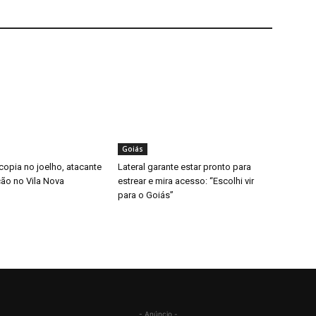
Goiás
copia no joelho, atacante
Lateral garante estar pronto para
ição no Vila Nova
estrear e mira acesso: “Escolhi vir
para o Goiás”
- Anúncio -