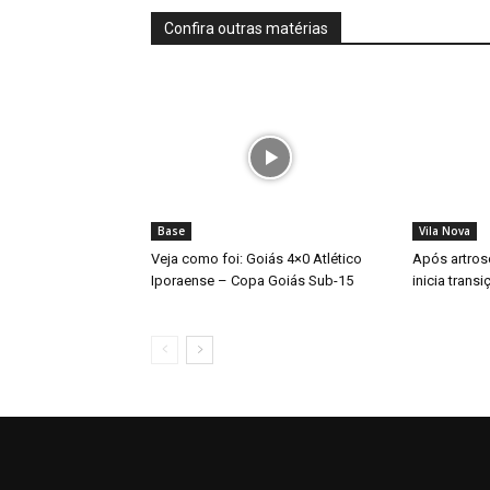
Confira outras matérias
Base
Vila Nova
Veja como foi: Goiás 4×0 Atlético
Após artros
Iporaense – Copa Goiás Sub-15
inicia trans