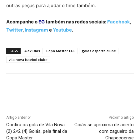
outras peças para ajudar o time também.
Acompanhe o
EG
também nas redes sociais:
Facebook
,
Twitter
,
Instagram
e
Youtube
.
TAGS
Alex Dias
Copa Master FGF
goiás esporte clube
vila nova futebol clube
Facebook
Twitter
Pinterest
W
Artigo anterior
Próximo artigo
Confira os gols de Vila Nova
Goiás se aproxima de acerto
(2) 2×2 (4) Goiás, pela final da
com zagueiro da
Copa Master
Chapecoense