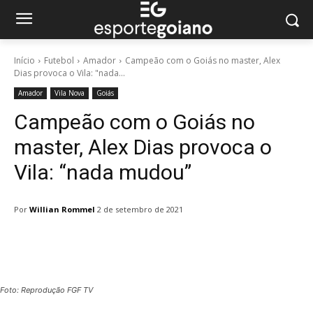
Início
Futebol
Amador
Campeão com o Goiás no master, Alex
Dias provoca o Vila: "nada...
Amador
Vila Nova
Goiás
Campeão com o Goiás no
master, Alex Dias provoca o
Vila: “nada mudou”
Por
Willian Rommel
2 de setembro de 2021
Facebook
Twitter
Pinterest
W
Foto: Reprodução FGF TV