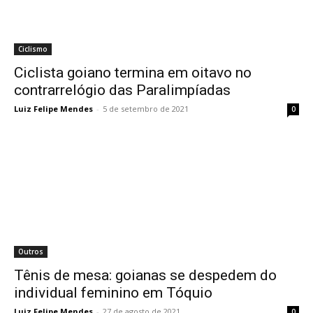
Ciclismo
Ciclista goiano termina em oitavo no
contrarrelógio das Paralimpíadas
Luiz Felipe Mendes
-
5 de setembro de 2021
0
Outros
Tênis de mesa: goianas se despedem do
individual feminino em Tóquio
Luiz Felipe Mendes
-
27 de agosto de 2021
0