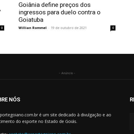
Goiânia define preços dos
°
ingressos para duelo contra o
Goiatuba
Willian Rommel
-
19 de outubro de 2021
0
0
- Anúncio -
BRE NÓS
R
portegoiano.com.br é um site dedicado à divulgação e ao
cimento do esporte no Estado de Goiás.