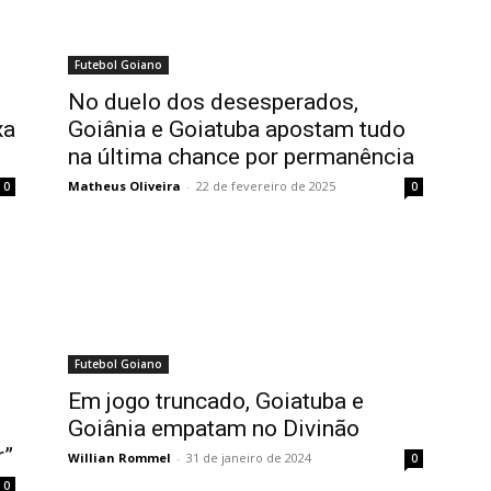
Futebol Goiano
No duelo dos desesperados,
xa
Goiânia e Goiatuba apostam tudo
na última chance por permanência
Matheus Oliveira
-
22 de fevereiro de 2025
0
0
Futebol Goiano
Em jogo truncado, Goiatuba e
Goiânia empatam no Divinão
r”
Willian Rommel
-
31 de janeiro de 2024
0
0