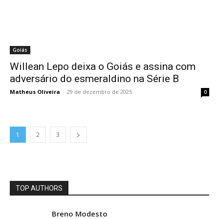
Goiás
Willean Lepo deixa o Goiás e assina com
adversário do esmeraldino na Série B
Matheus Oliveira
-
29 de dezembro de 2025
0
1
2
3
TOP AUTHORS
Breno Modesto