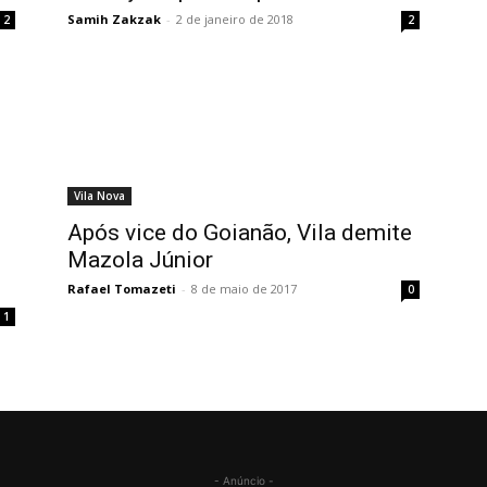
Samih Zakzak
-
2 de janeiro de 2018
2
2
Vila Nova
Após vice do Goianão, Vila demite
Mazola Júnior
Rafael Tomazeti
-
8 de maio de 2017
0
1
- Anúncio -