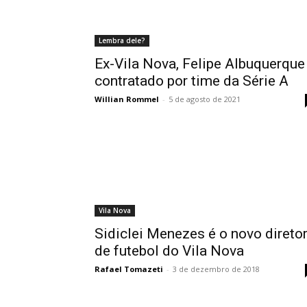
Lembra dele?
Ex-Vila Nova, Felipe Albuquerque
contratado por time da Série A
Willian Rommel
-
5 de agosto de 2021
Vila Nova
Sidiclei Menezes é o novo direto
de futebol do Vila Nova
Rafael Tomazeti
-
3 de dezembro de 2018