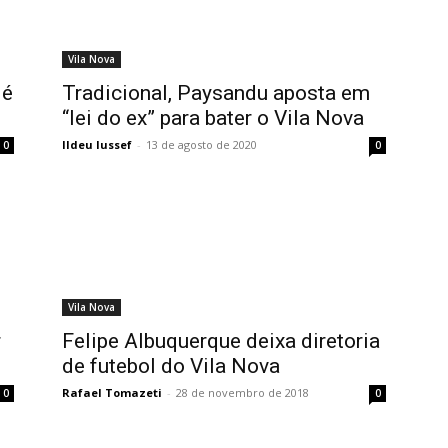
Vila Nova
 é
Tradicional, Paysandu aposta em
“lei do ex” para bater o Vila Nova
Ildeu Iussef
-
13 de agosto de 2020
0
0
Vila Nova
r
Felipe Albuquerque deixa diretoria
de futebol do Vila Nova
Rafael Tomazeti
-
28 de novembro de 2018
0
0