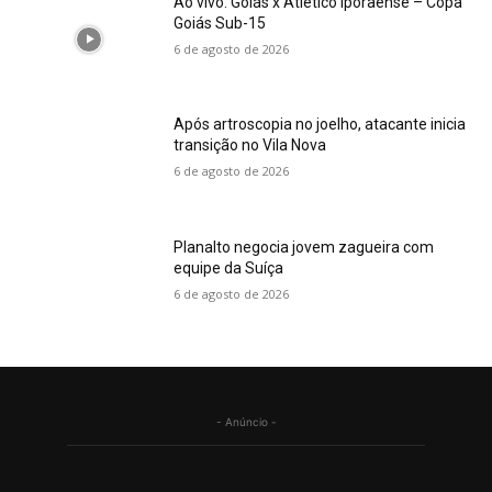
Ao vivo: Goiás x Atlético Iporaense – Copa
Goiás Sub-15
6 de agosto de 2026
Após artroscopia no joelho, atacante inicia
transição no Vila Nova
6 de agosto de 2026
Planalto negocia jovem zagueira com
equipe da Suíça
6 de agosto de 2026
- Anúncio -