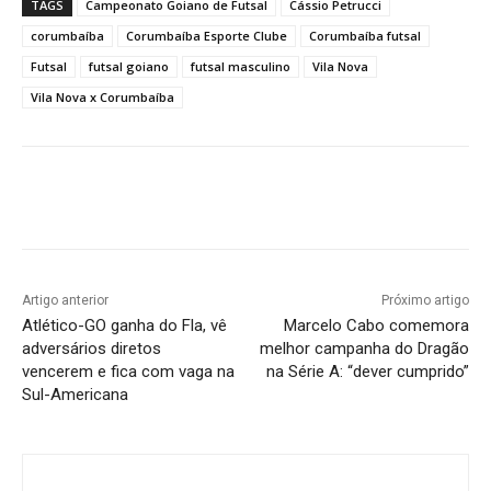
TAGS
Campeonato Goiano de Futsal
Cássio Petrucci
corumbaíba
Corumbaíba Esporte Clube
Corumbaíba futsal
Futsal
futsal goiano
futsal masculino
Vila Nova
Vila Nova x Corumbaíba
Facebook
Twitter
Pinterest
W
Artigo anterior
Próximo artigo
Atlético-GO ganha do Fla, vê
Marcelo Cabo comemora
adversários diretos
melhor campanha do Dragão
vencerem e fica com vaga na
na Série A: “dever cumprido”
Sul-Americana