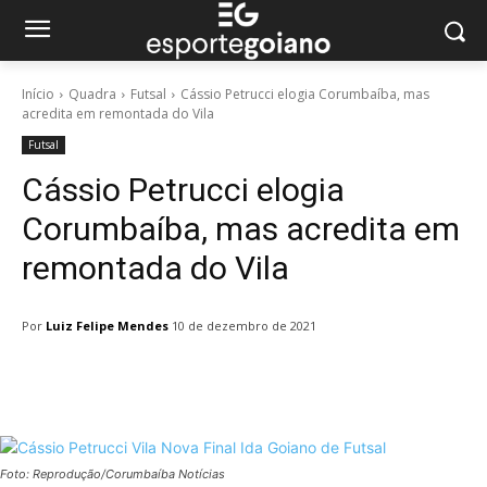
Início
Quadra
Futsal
Cássio Petrucci elogia Corumbaíba, mas
acredita em remontada do Vila
Futsal
Cássio Petrucci elogia
Corumbaíba, mas acredita em
remontada do Vila
Por
Luiz Felipe Mendes
10 de dezembro de 2021
Facebook
Twitter
Pinterest
W
Foto: Reprodução/Corumbaíba Notícias