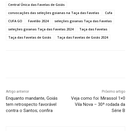
Central Única das Favelas de Goiás
convocações das seleções goianas na Taça das Favelas
Cufa
CUFA GO
Favelão 2024
seleções goianas Taça das Favelas
seleções goianas Taça das Favelas 2024
Taça das Favelas
Taça das Favelas de Goiás
Taça das Favelas de Goiás 2024
Facebook
Twitter
Pinterest
W
Artigo anterior
Próximo artigo
Enquanto mandante, Goiás
Veja como foi: Mirassol 1×0
tem retrospecto favorável
Vila Nova – 30ª rodada da
contra o Santos; confira
Série B