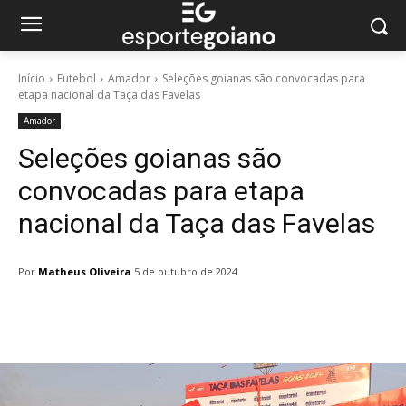
Início
Futebol
Amador
Seleções goianas são convocadas para
etapa nacional da Taça das Favelas
Amador
Seleções goianas são
convocadas para etapa
nacional da Taça das Favelas
Por
Matheus Oliveira
5 de outubro de 2024
Facebook
Twitter
Pinterest
W