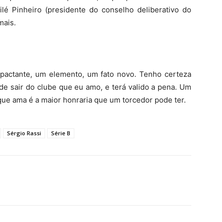
ilé Pinheiro (presidente do conselho deliberativo do
mais.
pactante, um elemento, um fato novo. Tenho certeza
de sair do clube que eu amo, e terá valido a pena. Um
que ama é a maior honraria que um torcedor pode ter.
Sérgio Rassi
Série B
terest
WhatsApp