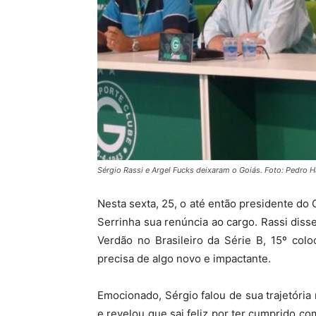
Sérgio Rassi e Argel Fucks deixaram o Goiás. Foto: Pedro Ha
Nesta sexta, 25, o até então presidente do 
Serrinha sua renúncia ao cargo. Rassi diss
Verdão no Brasileiro da Série B, 15º col
precisa de algo novo e impactante.
Emocionado, Sérgio falou de sua trajetór
e revelou que sai feliz por ter cumprido co