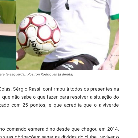
ra (à esquerda); Rosiron Rodrigues (à direita)
Goiás, Sérgio Rassi, confirmou à todos os presentes na
e que não sabe o que fazer para resolver a situação do
ocado com 25 pontos, e que acredita que o alviverde
ia no comando esmeraldino desde que chegou em 2014,
m suas obrigações: sanar as dívidas do clube, reviver o