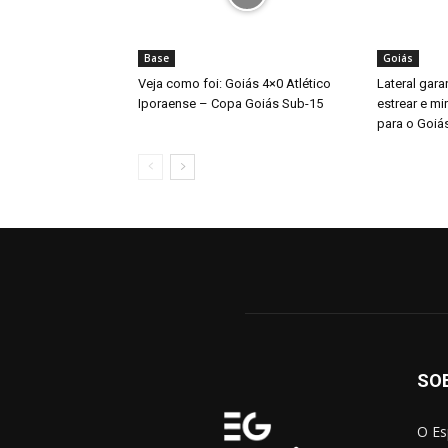
Base
Goiás
Veja como foi: Goiás 4×0 Atlético
Lateral gara
Iporaense – Copa Goiás Sub-15
estrear e mi
para o Goiá
SO
O Es