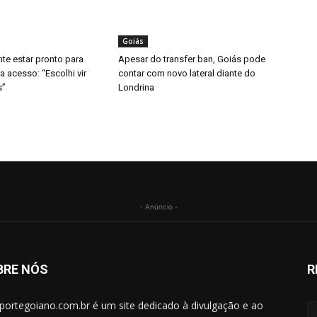
Goiás
nte estar pronto para
Apesar do transfer ban, Goiás pode
ra acesso: “Escolhi vir
contar com novo lateral diante do
s”
Londrina
- Anúncio -
BRE NÓS
R
portegoiano.com.br é um site dedicado à divulgação e ao