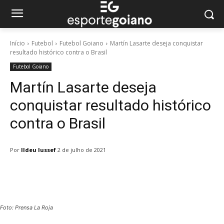
Início
Futebol
Futebol Goiano
Martín Lasarte deseja conquistar
resultado histórico contra o Brasil
Futebol Goiano
Martín Lasarte deseja
conquistar resultado histórico
contra o Brasil
Por
Ildeu Iussef
2 de julho de 2021
Facebook
Twitter
Pinterest
W
Foto: Prensa La Roja