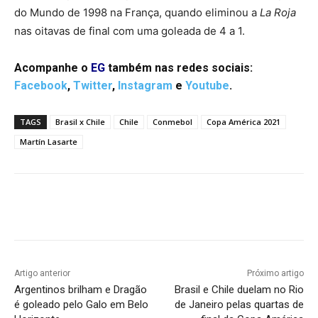
do Mundo de 1998 na França, quando eliminou a
La Roja
nas oitavas de final com uma goleada de 4 a 1.
Acompanhe o
EG
também nas redes sociais:
Facebook
,
Twitter
,
Instagram
e
Youtube
.
TAGS
Brasil x Chile
Chile
Conmebol
Copa América 2021
Martín Lasarte
Facebook
Twitter
Pinterest
W
Artigo anterior
Próximo artigo
Argentinos brilham e Dragão
Brasil e Chile duelam no Rio
é goleado pelo Galo em Belo
de Janeiro pelas quartas de