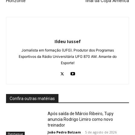
Horizonte
final da Copa América
Ildeu Iussef
Jornalista em formação (UFG). Produtor dos Programas
Esportivos da Rádio Universitária UFG 870 AM. Amante do
Esporte!
Confira outras matérias
Após saída de Márcio Ribeiro, Tupy
anuncia Rodrigo Limiro como novo
treinador
João Pedro Bolzam
-
5 de agosto de 2026
Destaque