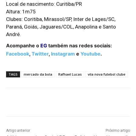
Local de nascimento: Curitiba/PR
Altura: 1m75
Clubes: Coritiba, Mirassol/SP, Inter de Lages/SC,
Paraná, Goiás, Jaguares/COL, Anapolina e Santo
André.
Acompanhe o
EG
também nas redes sociais:
Facebook
,
Twitter
,
Instagram
e
Youtube
.
TAGS
mercado da bola
Rafhael Lucas
vila nova futebol clube
Facebook
Twitter
Pinterest
W
Artigo anterior
Próximo artigo