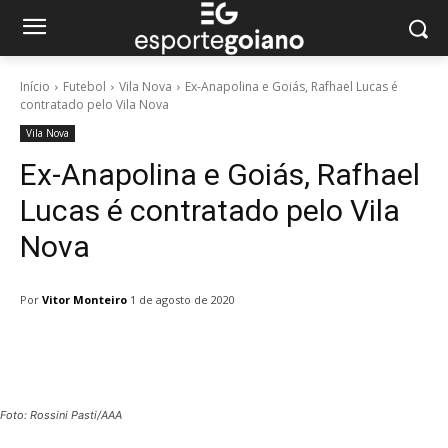
Início
Futebol
Vila Nova
Ex-Anapolina e Goiás, Rafhael Lucas é
contratado pelo Vila Nova
Vila Nova
Ex-Anapolina e Goiás, Rafhael
Lucas é contratado pelo Vila
Nova
Por
Vitor Monteiro
1 de agosto de 2020
Facebook
Twitter
Pinterest
W
Foto: Rossini Pasti/AAA