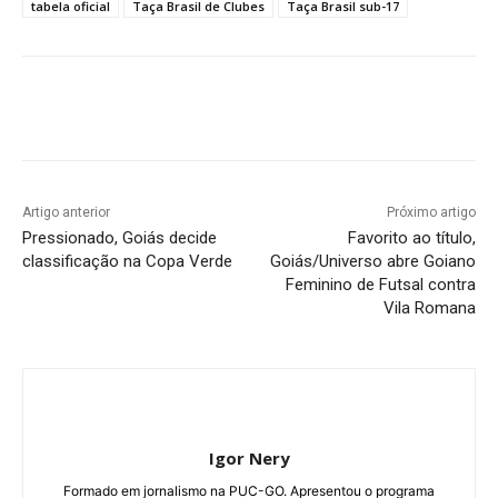
tabela oficial
Taça Brasil de Clubes
Taça Brasil sub-17
Facebook
Twitter
Pinterest
W
Artigo anterior
Próximo artigo
Pressionado, Goiás decide
Favorito ao título,
classificação na Copa Verde
Goiás/Universo abre Goiano
Feminino de Futsal contra
Vila Romana
Igor Nery
Formado em jornalismo na PUC-GO. Apresentou o programa