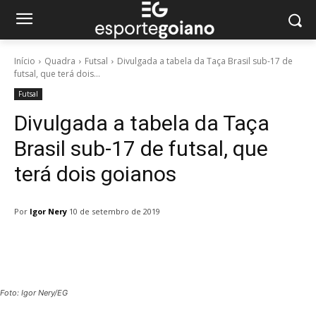
Início
Quadra
Futsal
Divulgada a tabela da Taça Brasil sub-17 de
futsal, que terá dois...
Futsal
Divulgada a tabela da Taça
Brasil sub-17 de futsal, que
terá dois goianos
Por
Igor Nery
10 de setembro de 2019
Facebook
Twitter
Pinterest
W
Foto: Igor Nery/EG