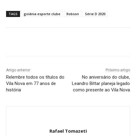
TAGS
goiânia esporte clube
Robson
Série D 2020
Facebook
Twitter
Pinterest
W
Artigo anterior
Próximo artigo
Relembre todos os títulos do
No aniversário do clube,
Vila Nova em 77 anos de
Leandro Bittar planeja legado
história
como presente ao Vila Nova
Rafael Tomazeti