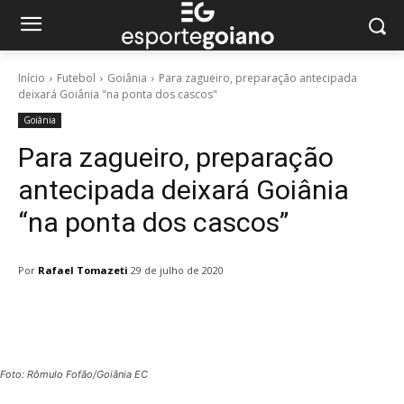
Início
Futebol
Goiânia
Para zagueiro, preparação antecipada
deixará Goiânia "na ponta dos cascos"
Goiânia
Para zagueiro, preparação
antecipada deixará Goiânia
“na ponta dos cascos”
Por
Rafael Tomazeti
29 de julho de 2020
Facebook
Twitter
Pinterest
W
Foto: Rômulo Fofão/Goiânia EC