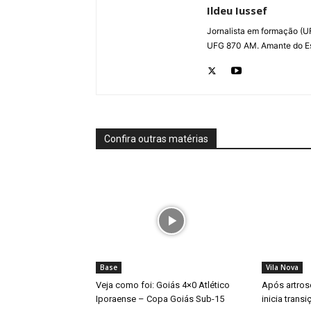
Ildeu Iussef
Jornalista em formação (UF
UFG 870 AM. Amante do Es
Confira outras matérias
Base
Vila Nova
Veja como foi: Goiás 4×0 Atlético
Após artros
Iporaense – Copa Goiás Sub-15
inicia trans