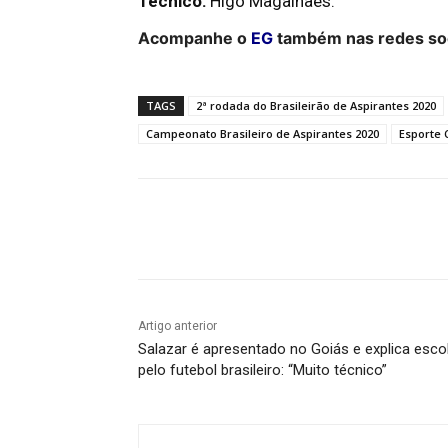
Técnico:
Higo Magalhães.
Acompanhe o
EG
também nas redes soc
TAGS
2ª rodada do Brasileirão de Aspirantes 2020
Campeonato Brasileiro de Aspirantes 2020
Esporte 
Facebook
Twitter
Pin
Artigo anterior
Salazar é apresentado no Goiás e explica esco
pelo futebol brasileiro: “Muito técnico”