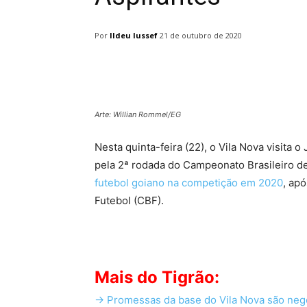
Por
Ildeu Iussef
21 de outubro de 2020
Facebook
Twitter
Pin
Arte: Willian Rommel/EG
Nesta quinta-feira (22), o Vila Nova visita 
pela 2ª rodada do Campeonato Brasileiro d
futebol goiano na competição em 2020
, ap
Futebol (CBF).
Mais do Tigrão:
-> Promessas da base do Vila Nova são neg