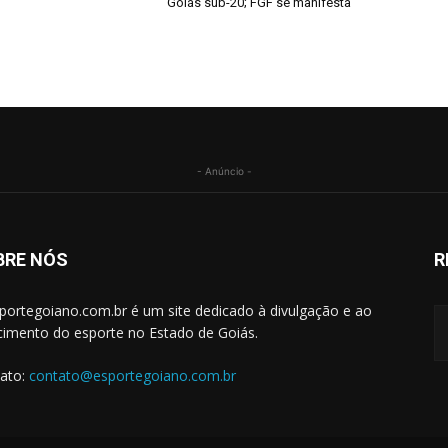
Goiás sub-20; FGF se manifesta
- Anúncio -
BRE NÓS
R
portegoiano.com.br é um site dedicado à divulgação e ao
cimento do esporte no Estado de Goiás.
ato:
contato@esportegoiano.com.br