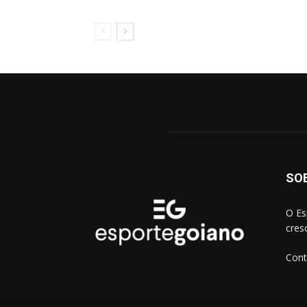
SO
O Es
cres
Cont