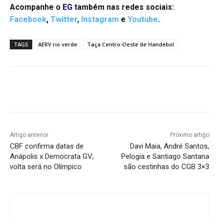
Acompanhe o
EG
também nas redes sociais:
Facebook
,
Twitter
,
Instagram
e
Youtube
.
TAGS
AERV rio verde
Taça Centro-Oeste de Handebol
Facebook
Twitter
Pinterest
W
Artigo anterior
Próximo artigo
CBF confirma datas de
Davi Maia, André Santos,
Anápolis x Democrata GV;
Pelogia e Santiago Santana
volta será no Olímpico
são cestinhas do CGB 3×3