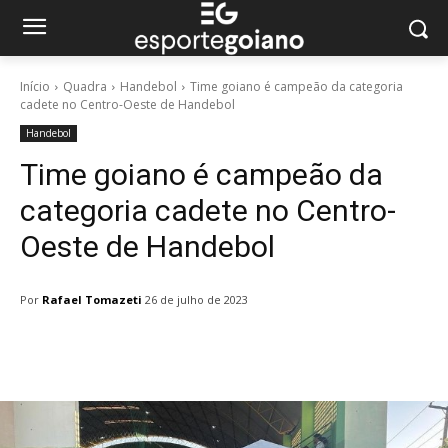
Início
Quadra
Handebol
Time goiano é campeão da categoria
cadete no Centro-Oeste de Handebol
Handebol
Time goiano é campeão da
categoria cadete no Centro-
Oeste de Handebol
Por
Rafael Tomazeti
26 de julho de 2023
Facebook
Twitter
Pinterest
W