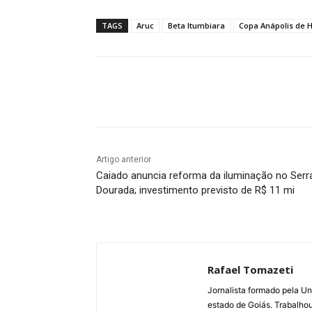
TAGS
Aruc
Beta Itumbiara
Copa Anápolis de 
Facebook
Twitter
Pin
Artigo anterior
Caiado anuncia reforma da iluminação no Serr
Dourada; investimento previsto de R$ 11 mi
Rafael Tomazeti
Jornalista formado pela Un
estado de Goiás. Trabalho