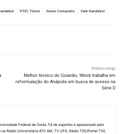
Handebol
HTEC Timon
Seven Comandos
Vale Handebol
terest
WhatsApp
Próximo artigo
a
Melhor técnico do Goianão, Winck trabalha em
reformulação do Anápolis em busca de acesso na
Série D
iversidade Federal de Goiás. Fã de esportes e apaixonado pelo
u na Rádio Universitária 870 AM, TV UFG, Rádio 730/Portal 730,