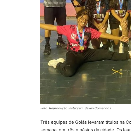
Foto: Reprodução Instagram Seven Comandos
Três equipes de Goiás levaram títulos na C
semana, em três ginásios da cidade. Os la