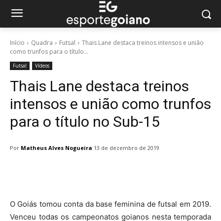
Início
Quadra
Futsal
Thais Lane destaca treinos intensos e união
como trunfos para o título...
Futsal
Vídeos
Thais Lane destaca treinos
intensos e união como trunfos
para o título no Sub-15
Por
Matheus Alves Nogueira
13 de dezembro de 2019
Facebook
Twitter
Pinterest
W
O Goiás tomou conta da base feminina de futsal em 2019.
Venceu todas os campeonatos goianos nesta temporada