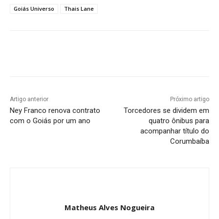
Goiás Universo
Thais Lane
Facebook
Twitter
Pinterest
W
Artigo anterior
Próximo artigo
Ney Franco renova contrato
Torcedores se dividem em
com o Goiás por um ano
quatro ônibus para
acompanhar título do
Corumbaíba
Matheus Alves Nogueira