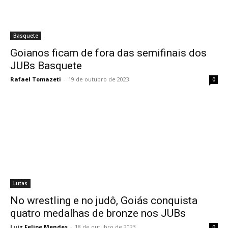
Basquete
Goianos ficam de fora das semifinais dos
JUBs Basquete
Rafael Tomazeti
-
19 de outubro de 2023
0
Lutas
No wrestling e no judô, Goiás conquista
quatro medalhas de bronze nos JUBs
Luiz Felipe Mendes
-
18 de outubro de 2023
0