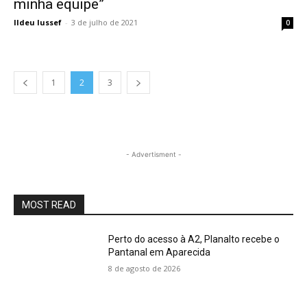
minha equipe”
Ildeu Iussef
-
3 de julho de 2021
0
1
2
3
- Advertisment -
MOST READ
Perto do acesso à A2, Planalto recebe o
Pantanal em Aparecida
8 de agosto de 2026