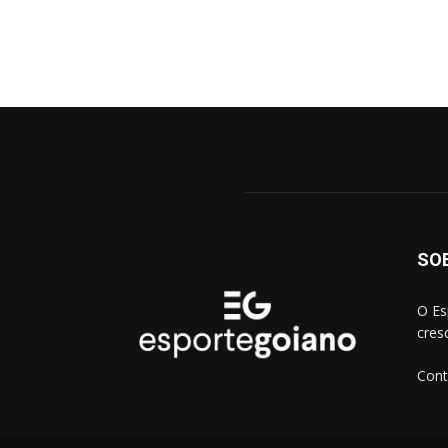
SO
O Es
cres
Cont