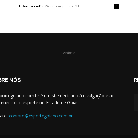
Ildeu Iussef
-
24 de março de 2021
0
- Anúncio -
BRE NÓS
R
portegoiano.com.br é um site dedicado à divulgação e ao
cimento do esporte no Estado de Goiás.
ato:
contato@esportegoiano.com.br