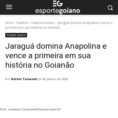
Início
Futebol
Futebol Goiano
Jaraguá domina Anapolina e vence a
primeira em sua história no Goianão
Futebol Goiano
Jaraguá domina Anapolina e
vence a primeira em sua
história no Goianão
Por
Rafael Tomazeti
22 de janeiro de 2020
Facebook
Twitter
Pinterest
W
Foto: Jonathan Cavalcante/Especial para EG