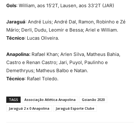
Gols
: William, aos 15’2T, Lausen, aos 33’2T (JAR)
Jaraguá
: André Luis; André Dal, Ramon, Robinho e Zé
Mário; Derli, Dudu, Leomir e Bessa; Ariel e William.
Técnico
: Lucas Oliveira.
Anapolina:
Rafael Khan; Arlen Silva, Matheus Bahia,
Castro e Renan Castro; Jari, Puyol, Paulinho e
Demethryus; Matheus Balbo e Natan.
Técnico
: Rafael Toledo.
TAGS
Associação Atlética Anapolina
Goianão 2020
Jaraguá 2 x 0 Anapolina
Jaraguá Esporte Clube
Facebook
Twitter
Pinterest
W