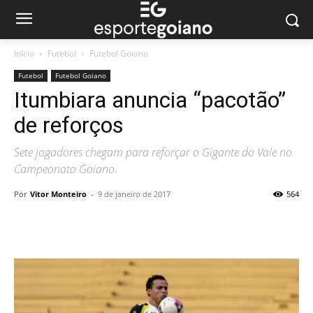
Início
Futebol
Futebol Goiano
Futebol
Futebol Goiano
Itumbiara anuncia “pacotão”
de reforços
Sete jogadores chegam para reforçar o Gigante do Vale no
Campeonato Goiano.
Por
Vitor Monteiro
-
9 de janeiro de 2017
564