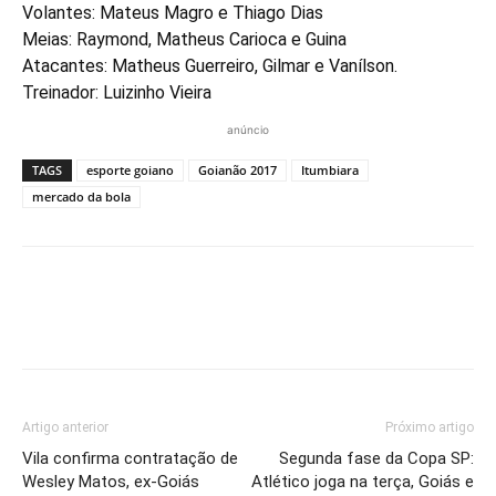
Volantes: Mateus Magro e Thiago Dias
Meias: Raymond, Matheus Carioca e Guina
Atacantes: Matheus Guerreiro, Gilmar e Vanílson.
Treinador: Luizinho Vieira
anúncio
TAGS
esporte goiano
Goianão 2017
Itumbiara
mercado da bola
Artigo anterior
Próximo artigo
Vila confirma contratação de
Segunda fase da Copa SP:
Wesley Matos, ex-Goiás
Atlético joga na terça, Goiás e