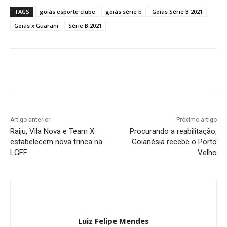
TAGS
goiás esporte clube
goiás série b
Goiás Série B 2021
Goiás x Guarani
Série B 2021
Facebook
Twitter
Pinterest
W
Artigo anterior
Próximo artigo
Raiju, Vila Nova e Team X
Procurando a reabilitação,
estabelecem nova trinca na
Goianésia recebe o Porto
LGFF
Velho
Luiz Felipe Mendes