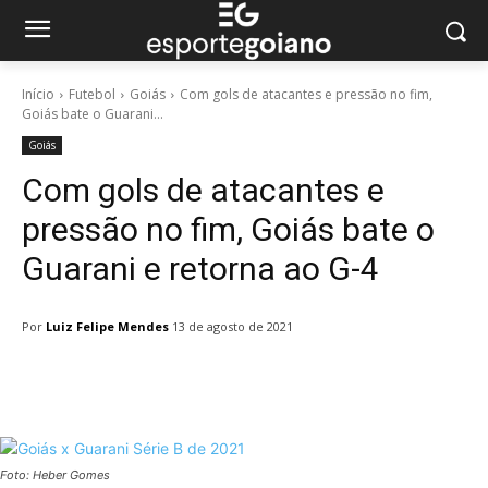
Início
Futebol
Goiás
Com gols de atacantes e pressão no fim,
Goiás bate o Guarani...
Goiás
Com gols de atacantes e
pressão no fim, Goiás bate o
Guarani e retorna ao G-4
Por
Luiz Felipe Mendes
13 de agosto de 2021
Facebook
Twitter
Pinterest
W
Foto: Heber Gomes