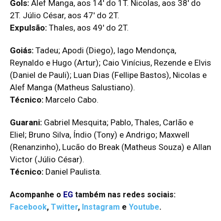
Gols:
Alef Manga, aos 14′ do 1T. Nicolas, aos 38′ do
2T. Júlio César, aos 47′ do 2T.
Expulsão:
Thales, aos 49′ do 2T.
Goiás:
Tadeu; Apodi (Diego), Iago Mendonça,
Reynaldo e Hugo (Artur); Caio Vinícius, Rezende e Elvis
(Daniel de Pauli); Luan Dias (Fellipe Bastos), Nicolas e
Alef Manga (Matheus Salustiano).
Técnico:
Marcelo Cabo.
Guarani:
Gabriel Mesquita; Pablo, Thales, Carlão e
Eliel; Bruno Silva, Índio (Tony) e Andrigo; Maxwell
(Renanzinho), Lucão do Break (Matheus Souza) e Allan
Victor (Júlio César).
Técnico:
Daniel Paulista.
Acompanhe o
EG
também nas redes sociais:
Facebook
,
Twitter
,
Instagram
e
Youtube
.