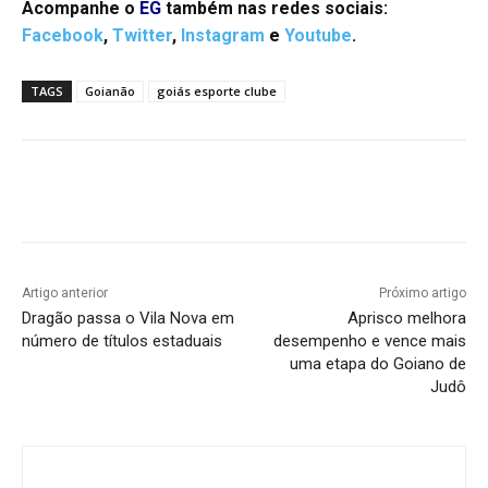
Acompanhe o
EG
também nas redes sociais:
Facebook
,
Twitter
,
Instagram
e
Youtube
.
TAGS
Goianão
goiás esporte clube
Facebook
Twitter
Pinterest
W
Artigo anterior
Próximo artigo
Dragão passa o Vila Nova em
Aprisco melhora
número de títulos estaduais
desempenho e vence mais
uma etapa do Goiano de
Judô