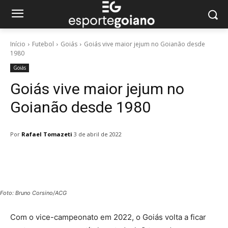
Início
Futebol
Goiás
Goiás vive maior jejum no Goianão desde
1980
Goiás
Goiás vive maior jejum no
Goianão desde 1980
Por
Rafael Tomazeti
3 de abril de 2022
Facebook
Twitter
Pinterest
W
Foto: Bruno Corsino/ACG
Com o vice-campeonato em 2022, o Goiás volta a ficar