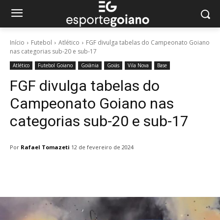
Início
Futebol
Atlético
FGF divulga tabelas do Campeonato Goiano
nas categorias sub-20 e sub-17
Atlético
Futebol Goiano
Goiânia
Goiás
Vila Nova
Base
FGF divulga tabelas do
Campeonato Goiano nas
categorias sub-20 e sub-17
Por
Rafael Tomazeti
12 de fevereiro de 2024
Facebook
Twitter
Pinterest
W