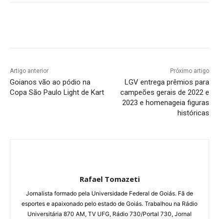
Facebook
Twitter
Pinterest
W
Artigo anterior
Próximo artigo
Goianos vão ao pódio na
LGV entrega prêmios para
Copa São Paulo Light de Kart
campeões gerais de 2022 e
2023 e homenageia figuras
históricas
Rafael Tomazeti
Jornalista formado pela Universidade Federal de Goiás. Fã de
esportes e apaixonado pelo estado de Goiás. Trabalhou na Rádio
Universitária 870 AM, TV UFG, Rádio 730/Portal 730, Jornal