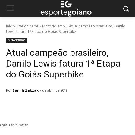
Início
Velocidade
Motociclismo
Atual campeão brasileiro, Danilo
Lewis fatura 1ª Etapa do Goiás Superbike
Motociclismo
Atual campeão brasileiro,
Danilo Lewis fatura 1ª Etapa
do Goiás Superbike
Por
Samih Zakzak
7 de abril de 2019
Facebook
Twitter
Pinterest
W
Foto: Fábio César