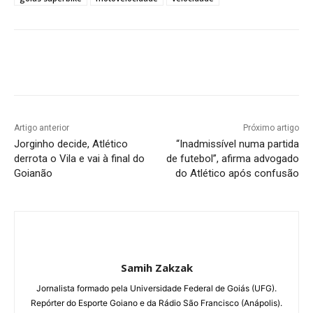
Facebook
Twitter
Pinterest
W
Artigo anterior
Próximo artigo
Jorginho decide, Atlético
“Inadmissível numa partida
derrota o Vila e vai à final do
de futebol”, afirma advogado
Goianão
do Atlético após confusão
Samih Zakzak
Jornalista formado pela Universidade Federal de Goiás (UFG).
Repórter do Esporte Goiano e da Rádio São Francisco (Anápolis).