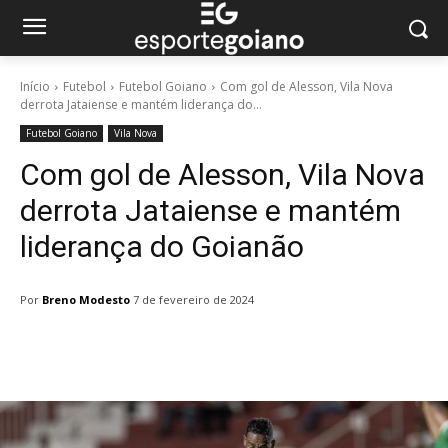
Início
Futebol
Futebol Goiano
Com gol de Alesson, Vila Nova
derrota Jataiense e mantém liderança do...
Futebol Goiano
Vila Nova
Com gol de Alesson, Vila Nova
derrota Jataiense e mantém
liderança do Goianão
Por
Breno Modesto
7 de fevereiro de 2024
Facebook
Twitter
Pinterest
W