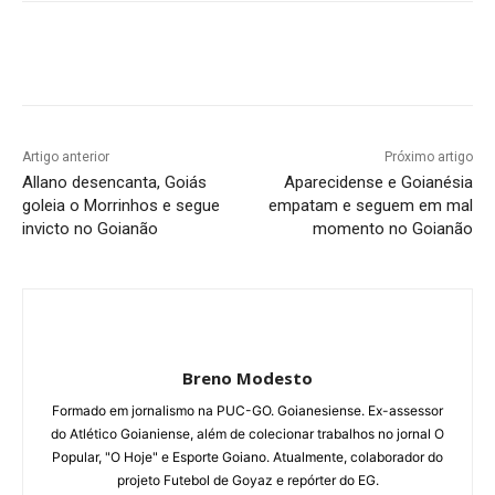
Facebook
Twitter
Pinterest
W
Artigo anterior
Próximo artigo
Allano desencanta, Goiás
Aparecidense e Goianésia
goleia o Morrinhos e segue
empatam e seguem em mal
invicto no Goianão
momento no Goianão
Breno Modesto
Formado em jornalismo na PUC-GO. Goianesiense. Ex-assessor
do Atlético Goianiense, além de colecionar trabalhos no jornal O
Popular, "O Hoje" e Esporte Goiano. Atualmente, colaborador do
projeto Futebol de Goyaz e repórter do EG.