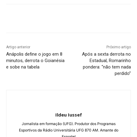
Facebook
Twitter
Pinterest
W
Artigo anterior
Próximo artigo
Anápolis define o jogo em 8
Após a sexta derrota no
minutos, derrota o Goianésia
Estadual, Romarinho
e sobe na tabela
pondera: “não tem nada
perdido”
Ildeu Iussef
Jornalista em formação (UFG). Produtor dos Programas
Esportivos da Rádio Universitária UFG 870 AM. Amante do
Esporte!