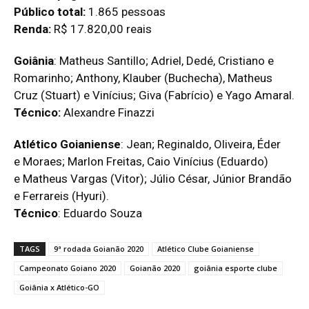
Público total:
1.865 pessoas
Renda:
R$ 17.820,00 reais
Goiânia
: Matheus Santillo; Adriel, Dedé, Cristiano e
Romarinho; Anthony, Klauber (Buchecha), Matheus
Cruz (Stuart) e Vinícius; Giva (Fabrício) e Yago Amaral.
Técnico:
Alexandre Finazzi
Atlético Goianiense
: Jean; Reginaldo, Oliveira, Éder
e Moraes; Marlon Freitas, Caio Vinícius (Eduardo)
e Matheus Vargas (Vitor); Júlio César, Júnior Brandão
e Ferrareis (Hyuri).
Técnico
: Eduardo Souza
TAGS
9ª rodada Goianão 2020
Atlético Clube Goianiense
Campeonato Goiano 2020
Goianão 2020
goiânia esporte clube
Goiânia x Atlético-GO