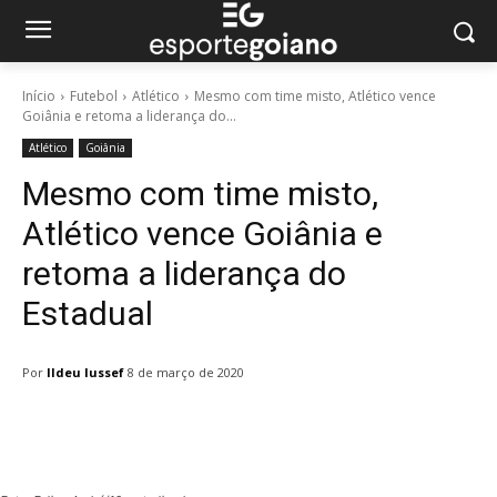
Início
Futebol
Atlético
Mesmo com time misto, Atlético vence
Goiânia e retoma a liderança do...
Atlético
Goiânia
Mesmo com time misto,
Atlético vence Goiânia e
retoma a liderança do
Estadual
Por
Ildeu Iussef
8 de março de 2020
Facebook
Twitter
Pinterest
W