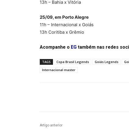
13h – Bahia x Vitória
25/09, em Porto Alegre
11h – Internacional x Goiás
13h Coritiba x Grêmio
Acompanhe o
EG
também nas redes soci
TAGS
Copa Brasil Legends
Goiás Legends
Go
Internacional master
Facebook
Twitter
Pin
Artigo anterior