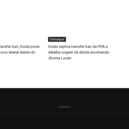
Destaque
ransfer ban, Goiás pode
Goiás explica transfer ban da FIFA e
ovo lateral diante do
detalha origem da dívida envolvendo
Jhonny Lucas
- Anúncio -