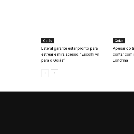
Goiás
Goiás
Lateral garante estar pronto para
Apesar do t
estrear e mira acesso: “Escolhi vir
contar com n
para o Goiás”
Londrina