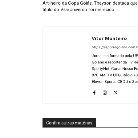
Artilheiro da Copa Goiás, Thayson destaca que
título do Vila/Universo foi merecido
Vitor Monteiro
https://esportegoiano.com.b
Jornalista formado pela UF
Goiano e repórter da TV R
SportyNet, Canal Nosso Fut
870 AM, TV UFG, Rádio 730
Eleven Sports, CBDU e Secr
Confira outras matérias