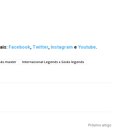
ais:
Facebook
,
Twitter
,
Instagram
e
Youtube
.
iás master
Internacional Legends x Goiás legends
terest
WhatsApp
Próximo artigo