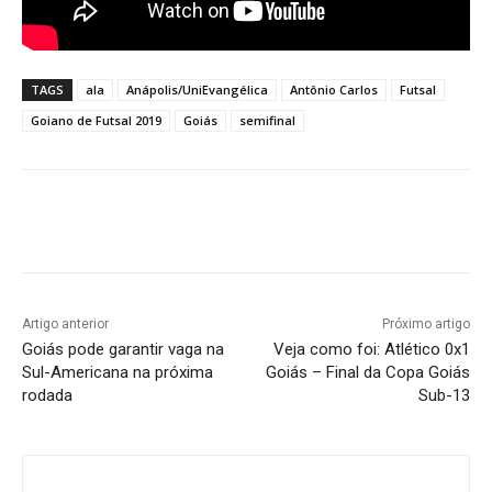
TAGS
ala
Anápolis/UniEvangélica
Antônio Carlos
Futsal
Goiano de Futsal 2019
Goiás
semifinal
Facebook
Twitter
Pinterest
W
Artigo anterior
Próximo artigo
Goiás pode garantir vaga na
Veja como foi: Atlético 0x1
Sul-Americana na próxima
Goiás – Final da Copa Goiás
rodada
Sub-13