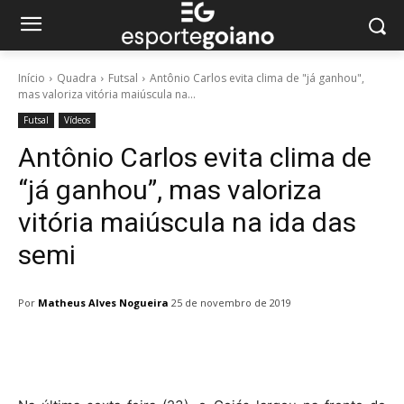
Início
Quadra
Futsal
Antônio Carlos evita clima de "já ganhou",
mas valoriza vitória maiúscula na...
Futsal
Vídeos
Antônio Carlos evita clima de
“já ganhou”, mas valoriza
vitória maiúscula na ida das
semi
Por
Matheus Alves Nogueira
25 de novembro de 2019
Facebook
Twitter
Pinterest
W