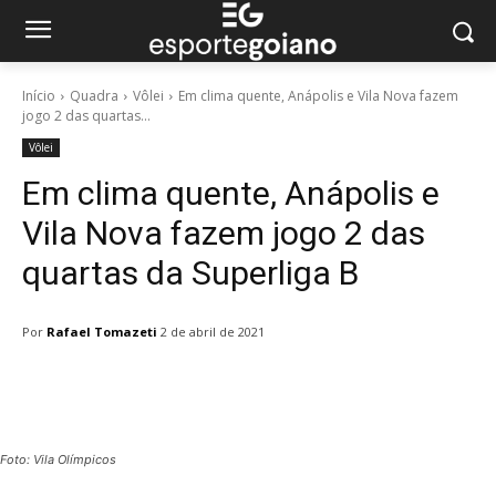
Início
Quadra
Vôlei
Em clima quente, Anápolis e Vila Nova fazem
jogo 2 das quartas...
Vôlei
Em clima quente, Anápolis e
Vila Nova fazem jogo 2 das
quartas da Superliga B
Por
Rafael Tomazeti
2 de abril de 2021
Facebook
Twitter
Pinterest
W
Foto: Vila Olímpicos