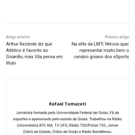
Facebook
Twitter
Pinterest
W
Artigo anterior
Próximo artigo
Arthur Rezende diz que
Na elite da LBFF, Nitroxx quer
Atlético é favorito ao
representar muito bem o
Goianão, mas Vila pensa em
cenário goiano dos eSports
título
Rafael Tomazeti
Jornalista formado pela Universidade Federal de Goiás. Fã de
esportes e apaixonado pelo estado de Goiás. Trabalhou na Rádio
Universitária 870 AM, TV UFG, Rádio 730/Portal 730, Jornal
Diário do Estado, Diário de Goiás e Rádio BandNews.