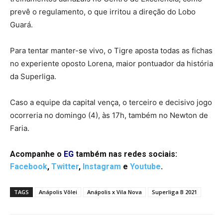
prevê o regulamento, o que irritou a direção do Lobo
Guará.
Para tentar manter-se vivo, o Tigre aposta todas as fichas
no experiente oposto Lorena, maior pontuador da história
da Superliga.
Caso a equipe da capital vença, o terceiro e decisivo jogo
ocorreria no domingo (4), às 17h, também no Newton de
Faria.
Acompanhe o
EG
também nas redes sociais:
Facebook
,
Twitter
,
Instagram
e
Youtube
.
TAGS
Anápolis Vôlei
Anápolis x Vila Nova
Superliga B 2021