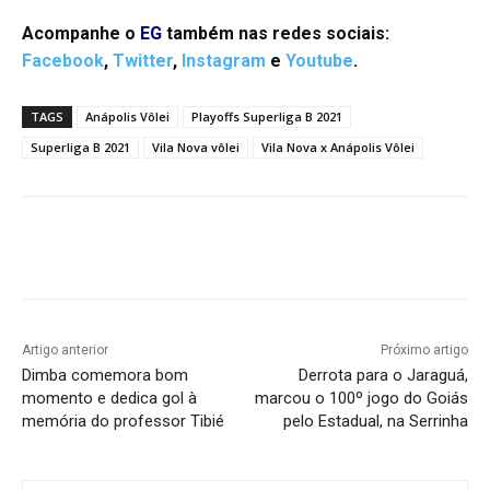
Acompanhe o
EG
também nas redes sociais:
Facebook
,
Twitter
,
Instagram
e
Youtube
.
TAGS
Anápolis Vôlei
Playoffs Superliga B 2021
Superliga B 2021
Vila Nova vôlei
Vila Nova x Anápolis Vôlei
Facebook
Twitter
Pinterest
W
Artigo anterior
Próximo artigo
Dimba comemora bom
Derrota para o Jaraguá,
momento e dedica gol à
marcou o 100º jogo do Goiás
memória do professor Tibié
pelo Estadual, na Serrinha