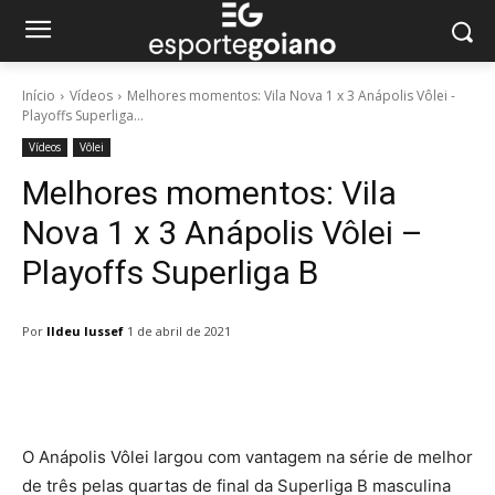
Início
Vídeos
Melhores momentos: Vila Nova 1 x 3 Anápolis Vôlei -
Playoffs Superliga...
Vídeos
Vôlei
Melhores momentos: Vila
Nova 1 x 3 Anápolis Vôlei –
Playoffs Superliga B
Por
Ildeu Iussef
1 de abril de 2021
Facebook
Twitter
Pinterest
W
O Anápolis Vôlei largou com vantagem na série de melhor
de três pelas quartas de final da Superliga B masculina