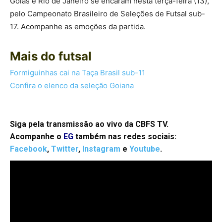
Goiás e Rio de Janeiro se encaram nesta terça-feira (13),
pelo Campeonato Brasileiro de Seleções de Futsal sub-
17. Acompanhe as emoções da partida.
Mais do futsal
Formiguinhas cai na Taça Brasil sub-11
Confira o elenco da seleção Goiana
Siga pela transmissão ao vivo da CBFS TV.
Acompanhe o
EG
também nas redes sociais:
Facebo
ok
,
Twitter
,
Instagram
e
Youtube
.