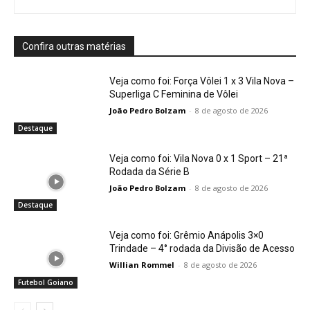
Confira outras matérias
Veja como foi: Força Vôlei 1 x 3 Vila Nova –
Superliga C Feminina de Vôlei
João Pedro Bolzam
-
8 de agosto de 2026
Destaque
Veja como foi: Vila Nova 0 x 1 Sport – 21ª
Rodada da Série B
João Pedro Bolzam
-
8 de agosto de 2026
Destaque
Veja como foi: Grêmio Anápolis 3×0
Trindade – 4° rodada da Divisão de Acesso
Willian Rommel
-
8 de agosto de 2026
Futebol Goiano