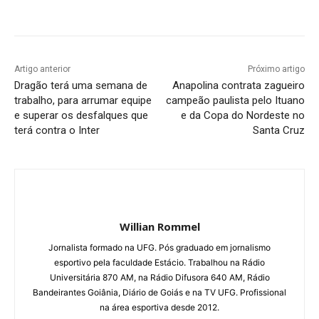
Facebook
Twitter
Pinterest
W
Artigo anterior
Próximo artigo
Dragão terá uma semana de
Anapolina contrata zagueiro
trabalho, para arrumar equipe
campeão paulista pelo Ituano
e superar os desfalques que
e da Copa do Nordeste no
terá contra o Inter
Santa Cruz
Willian Rommel
Jornalista formado na UFG. Pós graduado em jornalismo
esportivo pela faculdade Estácio. Trabalhou na Rádio
Universitária 870 AM, na Rádio Difusora 640 AM, Rádio
Bandeirantes Goiânia, Diário de Goiás e na TV UFG. Profissional
na área esportiva desde 2012.