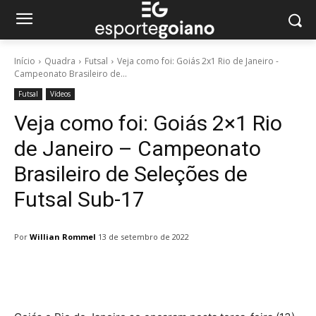
Início
Quadra
Futsal
Veja como foi: Goiás 2x1 Rio de Janeiro -
Campeonato Brasileiro de...
Futsal
Vídeos
Veja como foi: Goiás 2×1 Rio
de Janeiro – Campeonato
Brasileiro de Seleções de
Futsal Sub-17
Por
Willian Rommel
13 de setembro de 2022
Facebook
Twitter
Pinterest
W