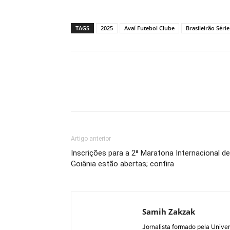
TAGS
2025
Avaí Futebol Clube
Brasileirão Série
Artigo anterior
Inscrições para a 2ª Maratona Internacional de
Goiânia estão abertas; confira
Samih Zakzak
Jornalista formado pela Unive