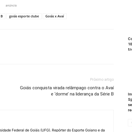
anúncio
 B
goiás esporte clube
Goiás x Avaí
Co
10
tr
Próximo artigo
Goiás conquista virada relâmpago contra o Avaí
e ‘dorme’ na liderança da Série B
In
Sp
se
re
rsidade Federal de Goiás (UFG). Repórter do Esporte Goiano e da