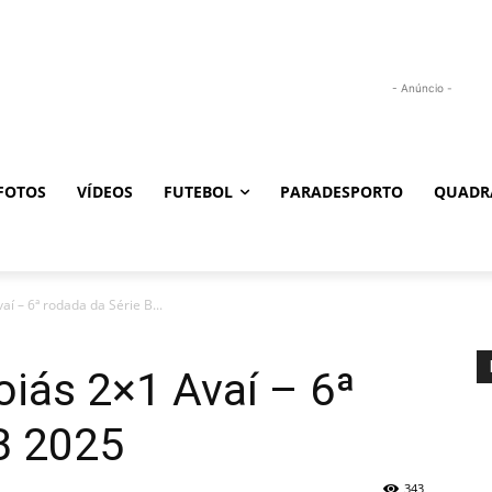
- Anúncio -
FOTOS
VÍDEOS
FUTEBOL
PARADESPORTO
QUADR
aí – 6ª rodada da Série B...
oiás 2×1 Avaí – 6ª
B 2025
343