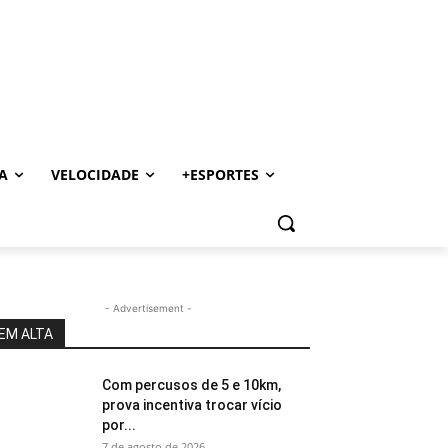
A
VELOCIDADE
+ESPORTES
- Advertisement -
EM ALTA
Com percusos de 5 e 10km,
prova incentiva trocar vício
por...
7 de agosto de 2026