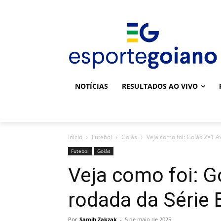
NOTÍCIAS
RESULTADOS AO VIVO
Início
Futebol
Goiás
Veja como foi: Goiás 2×1 Av
Futebol
Goiás
Veja como foi: G
rodada da Série 
Por
Samih Zakzak
-
5 de maio de 2025