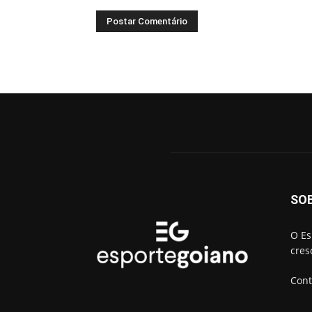
SO
O Es
cres
Cont