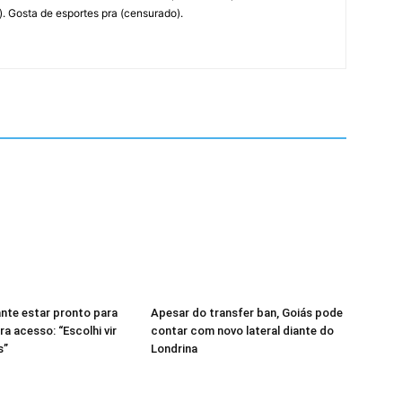
. Gosta de esportes pra (censurado).
ante estar pronto para
Apesar do transfer ban, Goiás pode
ra acesso: “Escolhi vir
contar com novo lateral diante do
s”
Londrina