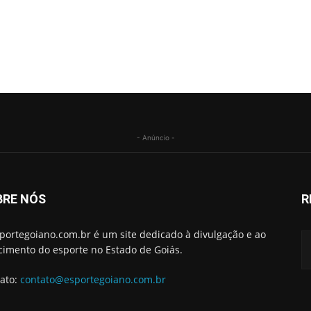
- Anúncio -
BRE NÓS
R
portegoiano.com.br é um site dedicado à divulgação e ao
cimento do esporte no Estado de Goiás.
ato:
contato@esportegoiano.com.br