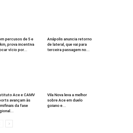
m percusos de 5 e
Anápolis anuncia retorno
km, prova incentiva
de lateral, que vai para
ocar vício por...
terceira passagem no...
stituto Ace e CAMV
Vila Nova leva a melhor
orts avançam às
sobre Ace em duelo
mifinais da fase
goiano e...
gional...