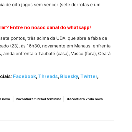
ia de oito jogos sem vencer (sete derrotas e um
ular? Entre no nosos canal do whatsapp!
sete pontos, três acima da UDA, que abre a faixa de
ábado (23), às 16h30, novamente em Manaus, enfrenta
, ainda enfrenta o Taubaté (casa), Vasco (fora), Ceará
ciais:
Facebook
,
Threads
,
Bluesky
,
Twitter
,
la nova
itacoatiara futebol feminino
itacoatiara x vila nova