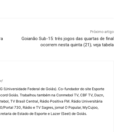
terest
WhatsApp
Próximo artigo
ra
Goianão Sub-15: três jogos das quartas de final
ocorrem nesta quinta (21); veja tabela
r/
G (Universidade Federal de Goiás). Co-fundador do site Esporte
ecord Goiás. Trabalhou também na Conmebol TV, CBF TV, Dazn,
ebol, TV Brasil Central, Rádio Positiva FM. Rádio Universitária
/Portal 730, Rádio e TV Sagres, jornal O Popular, MyCujoo,
etaria de Estado de Esporte e Lazer (Seel) de Goiás.