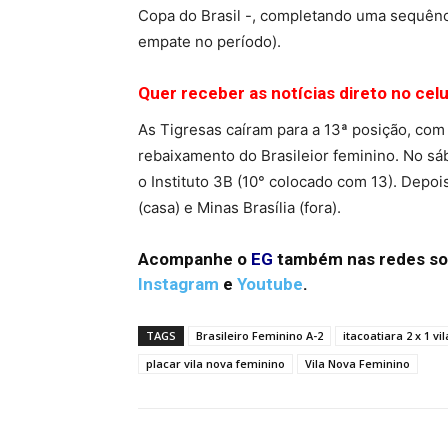
Copa do Brasil -, completando uma sequênc
empate no período).
Quer receber as notícias direto no cel
As Tigresas caíram para a 13ª posição, com 
rebaixamento do Brasileior feminino. No s
o Instituto 3B (10° colocado com 13). Depois
(casa) e Minas Brasília (fora).
Acompanhe o
EG
também nas redes so
Instagram
e
Youtube
.
TAGS
Brasileiro Feminino A-2
itacoatiara 2 x 1 vi
placar vila nova feminino
Vila Nova Feminino