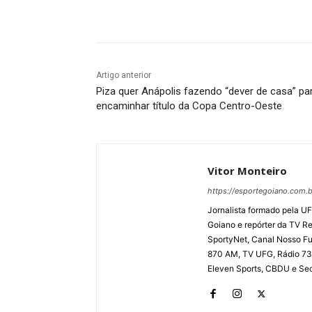
Facebook
Twitter
Pin
Artigo anterior
Piza quer Anápolis fazendo “dever de casa” pa
encaminhar título da Copa Centro-Oeste
Vitor Monteiro
https://esportegoiano.com.b
Jornalista formado pela UF
Goiano e repórter da TV R
SportyNet, Canal Nosso Fut
870 AM, TV UFG, Rádio 730
Eleven Sports, CBDU e Secr