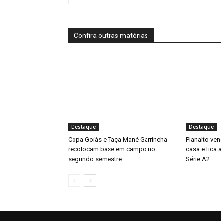
Confira outras matérias
Destaque
Destaque
Copa Goiás e Taça Mané Garrincha
Planalto ven
recolocam base em campo no
casa e fica
segundo semestre
Série A2