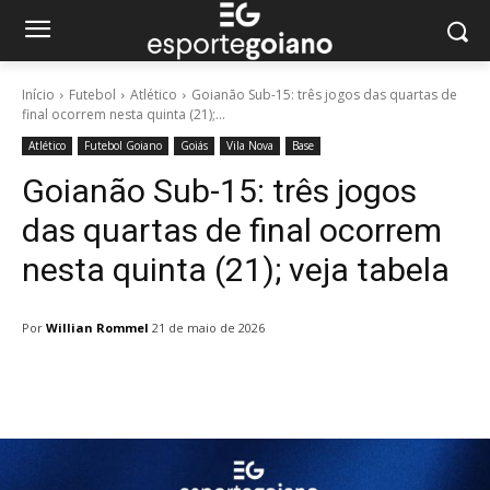
Início
Futebol
Atlético
Goianão Sub-15: três jogos das quartas de
final ocorrem nesta quinta (21);...
Atlético
Futebol Goiano
Goiás
Vila Nova
Base
Goianão Sub-15: três jogos
das quartas de final ocorrem
nesta quinta (21); veja tabela
Por
Willian Rommel
21 de maio de 2026
Facebook
Twitter
Pinterest
W