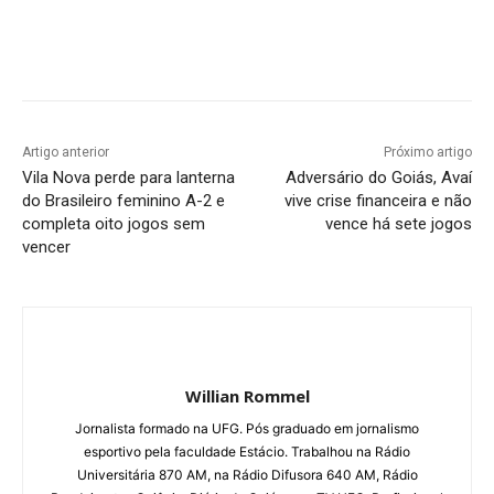
Facebook
Twitter
Pinterest
W
Artigo anterior
Próximo artigo
Vila Nova perde para lanterna
Adversário do Goiás, Avaí
do Brasileiro feminino A-2 e
vive crise financeira e não
completa oito jogos sem
vence há sete jogos
vencer
Willian Rommel
Jornalista formado na UFG. Pós graduado em jornalismo
esportivo pela faculdade Estácio. Trabalhou na Rádio
Universitária 870 AM, na Rádio Difusora 640 AM, Rádio