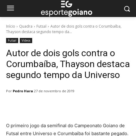
Início
Quadra
Futsal
Autor de dois gols contra o Corumbaíba,
Thayson destaca segundo tempo da...
Futsal
Vídeos
Autor de dois gols contra o
Corumbaíba, Thayson destaca
segundo tempo da Universo
Por
Pedro Hara
27 de novembro de 2019
Facebook
Twitter
Pinterest
W
O primeiro jogo da semifinal do Campeonato Goiano de
Futsal entre Universo e Corumbaíba foi bastante pegado.