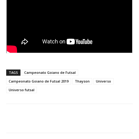
TAGS
Campeonato Goiano de Futsal
Campeonato Goiano de Futsal 2019
Thayson
Universo
Universo futsal
Facebook
Twitter
Pinterest
W