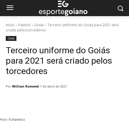
Início
Futebol
Goiás
Terceiro uniforme do Goiás para 2021 será
criado pelos torcedores
Goiás
Terceiro uniforme do Goiás
para 2021 será criado pelos
torcedores
Por
Willian Rommel
7 de abril de 2021
Facebook
Twitter
Pinterest
W
Foto: Futfanatics