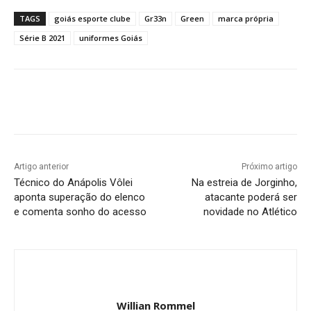
TAGS
goiás esporte clube
Gr33n
Green
marca própria
Série B 2021
uniformes Goiás
Facebook
Twitter
Pinterest
W
Artigo anterior
Próximo artigo
Técnico do Anápolis Vôlei
Na estreia de Jorginho,
aponta superação do elenco
atacante poderá ser
e comenta sonho do acesso
novidade no Atlético
Willian Rommel