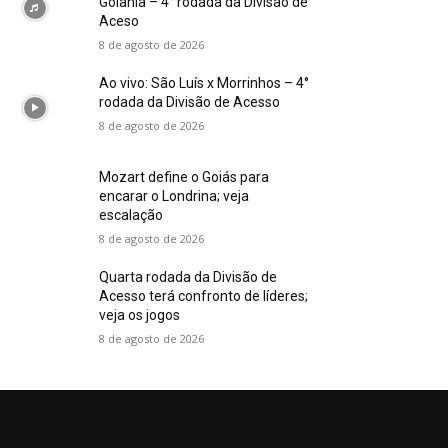
Goiânia – 4° rodada da Divisão de
Aceso
8 de agosto de 2026
Ao vivo: São Luís x Morrinhos – 4°
rodada da Divisão de Acesso
8 de agosto de 2026
Mozart define o Goiás para
encarar o Londrina; veja
escalação
8 de agosto de 2026
Quarta rodada da Divisão de
Acesso terá confronto de líderes;
veja os jogos
8 de agosto de 2026