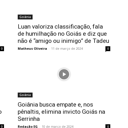
Goiânia
Luan valoriza classificação, fala
de humilhação no Goiás e diz que
não é “amigo ou inimigo” de Tadeu
Matheus Oliveira
-
11 de março de 2024
0
0
Goiânia
Goiânia busca empate e, nos
o
pênaltis, elimina invicto Goiás na
Serrinha
Redação EG
-
10 de março de 2024
0
0