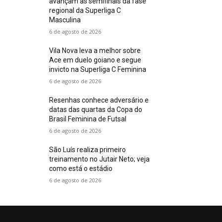
avançam às semifinais da fase
regional da Superliga C
Masculina
6 de agosto de 2026
Vila Nova leva a melhor sobre
Ace em duelo goiano e segue
invicto na Superliga C Feminina
6 de agosto de 2026
Resenhas conhece adversário e
datas das quartas da Copa do
Brasil Feminina de Futsal
6 de agosto de 2026
São Luís realiza primeiro
treinamento no Jutair Neto; veja
como está o estádio
6 de agosto de 2026