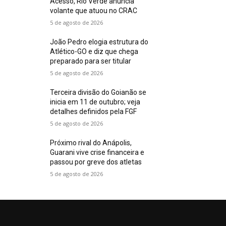
Acesso, Rio Verde anuncia
volante que atuou no CRAC
5 de agosto de 2026
João Pedro elogia estrutura do
Atlético-GO e diz que chega
preparado para ser titular
5 de agosto de 2026
Terceira divisão do Goianão se
inicia em 11 de outubro; veja
detalhes definidos pela FGF
5 de agosto de 2026
Próximo rival do Anápolis,
Guarani vive crise financeira e
passou por greve dos atletas
5 de agosto de 2026