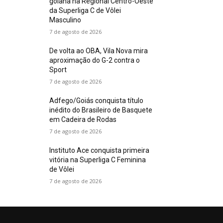
goiana na Regional Centro-Oeste
da Superliga C de Vôlei
Masculino
7 de agosto de 2026
De volta ao OBA, Vila Nova mira
aproximação do G-2 contra o
Sport
7 de agosto de 2026
Adfego/Goiás conquista título
inédito do Brasileiro de Basquete
em Cadeira de Rodas
7 de agosto de 2026
Instituto Ace conquista primeira
vitória na Superliga C Feminina
de Vôlei
7 de agosto de 2026