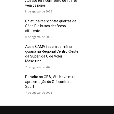
Acesso terá confronto de líderes;
veja os jogos
8 de agosto de 2026
Goiatuba reencontra quartas da
Série D e busca desfecho
diferente
8 de agosto de 2026
Ace e CAMV fazem semifinal
goiana na Regional Centro-Oeste
da Superliga C de Vôlei
Masculino
7 de agosto de 2026
De volta ao OBA, Vila Nova mira
aproximação do G-2 contra o
Sport
7 de agosto de 2026