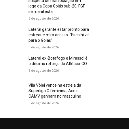
suspeita de manipulação em
jogo da Copa Goiás sub-20; FGF
se manifesta
6 de agosto de 2026
Lateral garante estar pronto para
estrear e mira acesso: “Escolhi vir
para o Goiás”
6 de agosto de 2026
Lateral ex-Botafogo e Mirassol é
o décimo reforço do Atlético-GO
6 de agosto de 2026
Vila Vôlei vence na estreia da
Superliga C feminina; Ace e
CAMV ganham no masculino
6 de agosto de 2026